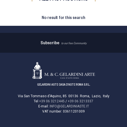
No result for this search
Subscribe
to our free Community
GELARDINI ASTE CASA D'ASTE ROMA S.R.L.
Via San Tommaso d'Aquino, 85
00136
Roma
,
Lazio
,
Italy
Tel
+39 06 3212445
/
+39 06 3213337
E-mail:
INFO@GELARDINIASTE.IT
VAT number:
03611201009