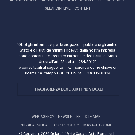
AUCTION HOUSE
AUCTION CALENDAR
NEWSLETTER
CONTACTS
GELARDINI LIVE
CONTENT
"Obblighi informativi per le erogazioni pubbliche:gli aiuti di
Stato e gli aiuti de minimis ricevuti dalla nostra impresa
sono contenuti nel Registro Nazionale degli aiuti di Stato
di cui all’art. 52 della L. 234/2012"
e consultabili al seguente link, inserendo come chiave di
ricerca nel campo CODICE FISCALE 03611201009
TRASPARENZA DEGLI AIUTI INDIVIDUALI
WEB AGENCY
NEWSLETTER
SITE MAP
PRIVACY POLICY
COOKIE POLICY
MANAGE COOKIE
© Copyright 2026 Gelardini Aste Casa d'Aste Roma s.r.l..