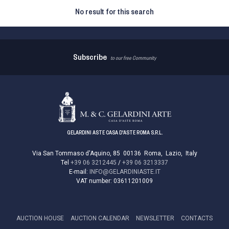
No result for this search
Subscribe
to our free Community
GELARDINI ASTE CASA D'ASTE ROMA S.R.L.
Via San Tommaso d'Aquino, 85
00136
Roma
,
Lazio
,
Italy
Tel
+39 06 3212445
/
+39 06 3213337
E-mail:
INFO@GELARDINIASTE.IT
VAT number:
03611201009
AUCTION HOUSE
AUCTION CALENDAR
NEWSLETTER
CONTACTS