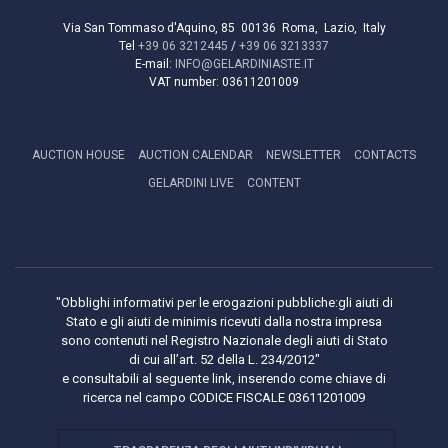
Via San Tommaso d'Aquino, 85
00136
Roma
,
Lazio
,
Italy
Tel
+39 06 3212445
/
+39 06 3213337
E-mail:
INFO@GELARDINIASTE.IT
VAT number:
03611201009
AUCTION HOUSE
AUCTION CALENDAR
NEWSLETTER
CONTACTS
GELARDINI LIVE
CONTENT
"Obblighi informativi per le erogazioni pubbliche:gli aiuti di
Stato e gli aiuti de minimis ricevuti dalla nostra impresa
sono contenuti nel Registro Nazionale degli aiuti di Stato
di cui all’art. 52 della L. 234/2012"
e consultabili al seguente link, inserendo come chiave di
ricerca nel campo CODICE FISCALE 03611201009