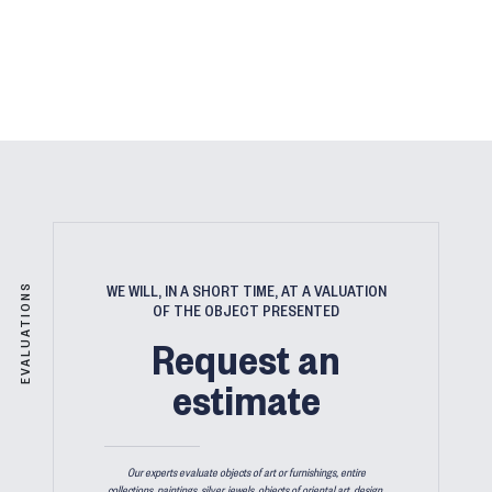
EVALUATIONS
WE WILL, IN A SHORT TIME, AT A VALUATION
OF THE OBJECT PRESENTED
Request an
estimate
Our experts evaluate objects of art or furnishings, entire
collections, paintings, silver, jewels, objects of oriental art, design,