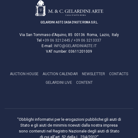
GELARDINI ASTE CASA D'ASTE ROMA S.R.L.
Via San Tommaso d'Aquino, 85
00136
Roma
,
Lazio
,
Italy
Tel
+39 06 3212445
/
+39 06 3213337
E-mail:
INFO@GELARDINIASTE.IT
VAT number:
03611201009
AUCTION HOUSE
AUCTION CALENDAR
NEWSLETTER
CONTACTS
GELARDINI LIVE
CONTENT
"Obblighi informativi per le erogazioni pubbliche:gli aiuti di
Stato e gli aiuti de minimis ricevuti dalla nostra impresa
sono contenuti nel Registro Nazionale degli aiuti di Stato
di cui all’art. 52 della L. 234/2012"