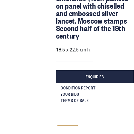
on panel with chiselled
and embossed silver
lancet. Moscow stamps
Second half of the 19th
century
18.5 x 22.5 cm h.
ENQUIRIES
CONDITION REPORT
YOUR BIDS
TERMS OF SALE