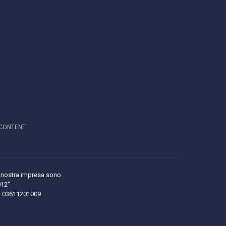
CONTENT
lla nostra impresa sono
012"
LE 03611201009