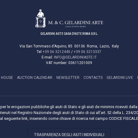
GELARDINI ASTE CASA D'ASTE ROMA S.R.L.
Via San Tommaso d'Aquino, 85
00136
Roma
,
Lazio
,
Italy
Tel
+39 06 3212445
/
+39 06 3213337
E-mail:
INFO@GELARDINIASTE.IT
VAT number:
03611201009
 HOUSE
AUCTION CALENDAR
NEWSLETTER
CONTACTS
GELARDINI LIVE
per le erogazioni pubbliche:gli aiuti di Stato e gli aiuti de minimis ricevuti da
tenuti nel Registro Nazionale degli aiuti di Stato di cui all’art. 52 della L. 234/2
i al seguente link, inserendo come chiave di ricerca nel campo CODICE FISCA
TRASPARENZA DEGLI AIUTI INDIVIDUALI