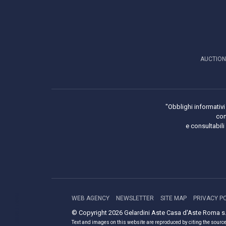
AUCTION
"Obblighi informativi 
con
e consultabil
SCROLL DOWN
WEB AGENCY
NEWSLETTER
SITE MAP
PRIVACY P
© Copyright 2026 Gelardini Aste Casa d'Aste Roma s.r.l
Text and images on this website are reproduced by citing the source