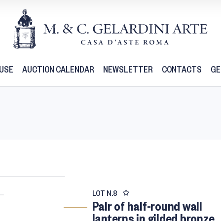
USE
AUCTION CALENDAR
NEWSLETTER
CONTACTS
GE
LOT N.
8
Pair of half-round wall
lanterns in gilded bronze