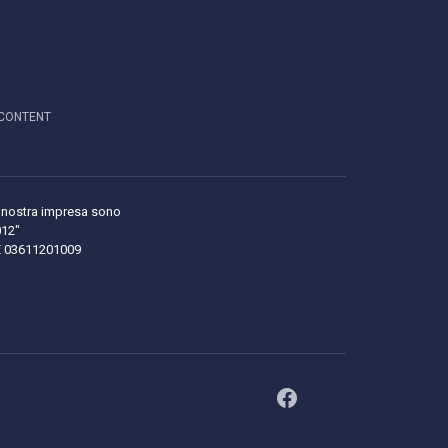
CONTENT
lla nostra impresa sono
012"
LE 03611201009