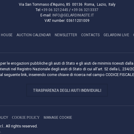
Via San Tommaso d'Aquino, 85
00136
Roma
,
Lazio
,
Italy
Tel
+39 06 3212445
/
+39 06 3213337
E-mail:
INFO@GELARDINIASTE.IT
VAT number:
03611201009
 HOUSE
AUCTION CALENDAR
NEWSLETTER
CONTACTS
GELARDINI LIVE
per le erogazioni pubbliche:gli aiuti di Stato e gli aiuti de minimis ricevuti da
tenuti nel Registro Nazionale degli aiuti di Stato di cui all’art. 52 della L. 234/2
i al seguente link, inserendo come chiave di ricerca nel campo CODICE FISCA
TRASPARENZA DEGLI AIUTI INDIVIDUALI
OLICY
COOKIE POLICY
MANAGE COOKIE
.. All rights reserved.
.