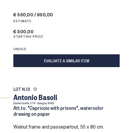
€ 550,00 / 850,00
ESTIMATE
€ 500,00
STARTING PRICE
UNSOLD
EVALUATE A SIMILAR ITEM
LOT N.
13
Antonio Basoli
(Castel Guelfo, 1774 - Bologna, 1843)
Att.to. "Capriccio with prisons", watercolor
drawing on paper
walnut frame and passepartout, 50 x 80 cm.