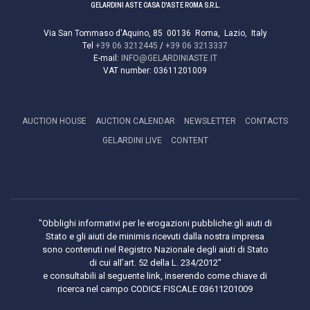
GELARDINI ASTE CASA D'ASTE ROMA S.R.L.
Via San Tommaso d'Aquino, 85
00136
Roma
,
Lazio
,
Italy
Tel
+39 06 3212445
/
+39 06 3213337
E-mail:
INFO@GELARDINIASTE.IT
VAT number:
03611201009
AUCTION HOUSE
AUCTION CALENDAR
NEWSLETTER
CONTACTS
GELARDINI LIVE
CONTENT
"Obblighi informativi per le erogazioni pubbliche:gli aiuti di
Stato e gli aiuti de minimis ricevuti dalla nostra impresa
sono contenuti nel Registro Nazionale degli aiuti di Stato
di cui all’art. 52 della L. 234/2012"
e consultabili al seguente link, inserendo come chiave di
ricerca nel campo CODICE FISCALE 03611201009