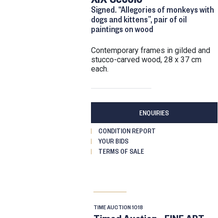
Signed. “Allegories of monkeys with
dogs and kittens”, pair of oil
paintings on wood
contemporary frames in gilded and
stucco-carved wood, 28 x 37 cm
each.
ENQUIRIES
CONDITION REPORT
YOUR BIDS
TERMS OF SALE
TIME AUCTION
1018