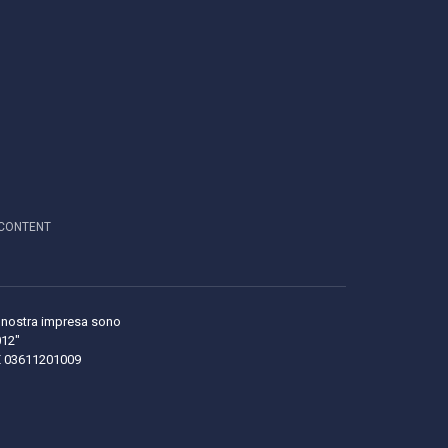
CONTENT
lla nostra impresa sono
012"
LE 03611201009