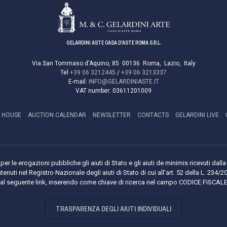
GELARDINI ASTE CASA D'ASTE ROMA S.R.L.
Via San Tommaso d'Aquino, 85
00136
Roma
,
Lazio
,
Italy
Tel
+39 06 3212445
/
+39 06 3213337
E-mail:
INFO@GELARDINIASTE.IT
VAT number:
03611201009
 HOUSE
AUCTION CALENDAR
NEWSLETTER
CONTACTS
GELARDINI LIVE
per le erogazioni pubbliche:gli aiuti di Stato e gli aiuti de minimis ricevuti da
tenuti nel Registro Nazionale degli aiuti di Stato di cui all’art. 52 della L. 234/2
i al seguente link, inserendo come chiave di ricerca nel campo CODICE FISCA
TRASPARENZA DEGLI AIUTI INDIVIDUALI