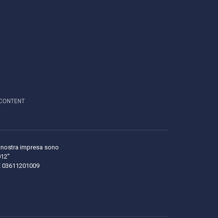
CONTENT
lla nostra impresa sono
012"
LE 03611201009