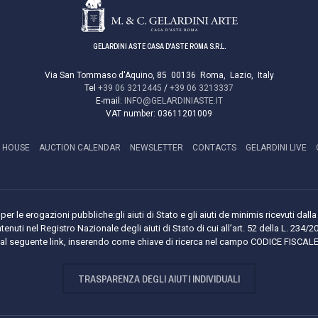
GELARDINI ASTE CASA D'ASTE ROMA S.R.L.
Via San Tommaso d'Aquino, 85
00136
Roma
,
Lazio
,
Italy
Tel
+39 06 3212445
/
+39 06 3213337
E-mail:
INFO@GELARDINIASTE.IT
VAT number:
03611201009
 HOUSE
AUCTION CALENDAR
NEWSLETTER
CONTACTS
GELARDINI LIVE
per le erogazioni pubbliche:gli aiuti di Stato e gli aiuti de minimis ricevuti da
tenuti nel Registro Nazionale degli aiuti di Stato di cui all’art. 52 della L. 234/2
i al seguente link, inserendo come chiave di ricerca nel campo CODICE FISCA
TRASPARENZA DEGLI AIUTI INDIVIDUALI