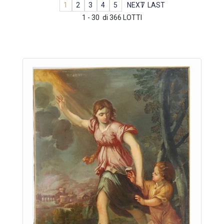
1
2
3
4
5
NEXT
LAST
1 - 30 di 366 LOTTI